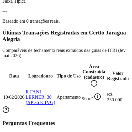
Faixa Típica
---
Baseado em
0
transações reais.
Últimas Transações Registradas em
Certto Jaragua
Alegria
Comparáveis de fechamento reais extraídos das guias de ITBI (
fev–
mai 2026
)
Área
Construída
Valor
Data
Logradouro
Tipo de Uso
(cadastro)
Registrado
R FANI
R$
10/02/2026
LERNER
,
30
Apartamento
96
m²
250.000
(AP 36 E 1VG)
Perguntas Frequentes