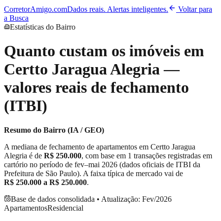
CorretorAmigo.com
Dados reais. Alertas inteligentes.
Voltar para
a Busca
Estatísticas do Bairro
Quanto custam os imóveis em
Certto Jaragua Alegria
—
valores reais de fechamento
(ITBI)
Resumo do Bairro (IA / GEO)
A mediana de fechamento de apartamentos em
Certto Jaragua
Alegria
é de
R$ 250.000
, com base em
1
transações registradas em
cartório no período de
fev–mai 2026
(dados oficiais de ITBI da
Prefeitura de São Paulo). A faixa típica de mercado vai de
R$ 250.000
a
R$ 250.000
.
Base de dados consolidada • Atualização:
Fev/2026
Apartamentos
Residencial