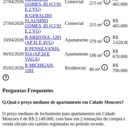
27/04/2026
Comercial
215
m²
GOMES
,
85
(CJ 91
465.000
E 2 VG)
R GERALDO
FLAUSINO
R$
27/04/2026
Comercial
215
m²
GOMES
,
85
(CJ 92
465.000
E 2 VG)
R ARIZONA
,
1281
R$
10/04/2026
Apartamento
379
m²
(AP 41 E 4VG)
3.628.0
R PENSILVANIA
,
R$
06/02/2026
914
(AP 24 E
Apartamento
106
m²
670.000
VAGA)
R MICHIGAN
,
R$
05/02/2026
Residencial
80
m²
1181
700.000
Perguntas Frequentes
Q.
Qual o preço mediano de apartamento em Cidade Moncoes?
O preço mediano de fechamento para apartamentos em Cidade
Moncoes é de R$ 2.149.000, com base em 2 transações de compra e
venda oficiais em cartório registradas no período recente.