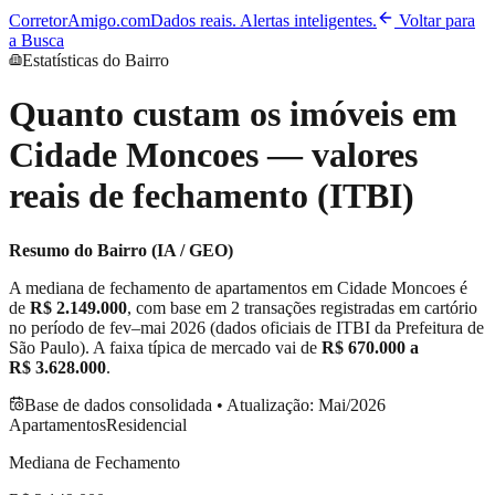
CorretorAmigo.com
Dados reais. Alertas inteligentes.
Voltar para
a Busca
Estatísticas do Bairro
Quanto custam os imóveis em
Cidade Moncoes
— valores
reais de fechamento (ITBI)
Resumo do Bairro (IA / GEO)
A mediana de fechamento de apartamentos em
Cidade Moncoes
é
de
R$ 2.149.000
, com base em
2
transações registradas em cartório
no período de
fev–mai 2026
(dados oficiais de ITBI da Prefeitura de
São Paulo). A faixa típica de mercado vai de
R$ 670.000
a
R$ 3.628.000
.
Base de dados consolidada • Atualização:
Mai/2026
Apartamentos
Residencial
Mediana de Fechamento