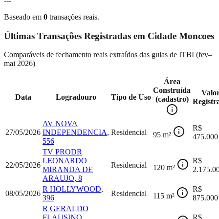
---
Baseado em
0
transações reais.
Últimas Transações Registradas em
Cidade Moncoes
Comparáveis de fechamento reais extraídos das guias de ITBI (
fev–
mai 2026
)
Área
Construída
Valo
Data
Logradouro
Tipo de Uso
(cadastro)
Registr
AV NOVA
R$
27/05/2026
INDEPENDENCIA
,
Residencial
95
m²
475.000
556
TV PRODR
LEONARDO
R$
22/05/2026
Residencial
120
m²
MIRANDA DE
2.175.0
ARAUJO
,
8
R HOLLYWOOD
,
R$
08/05/2026
Residencial
115
m²
396
875.000
R GERALDO
FLAUSINO
R$