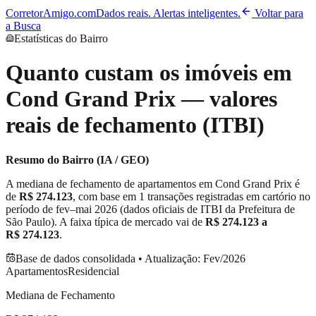
CorretorAmigo.com
Dados reais. Alertas inteligentes.
Voltar para
a Busca
Estatísticas do Bairro
Quanto custam os imóveis em
Cond Grand Prix
— valores
reais de fechamento (ITBI)
Resumo do Bairro (IA / GEO)
A mediana de fechamento de apartamentos em
Cond Grand Prix
é
de
R$ 274.123
, com base em
1
transações registradas em cartório no
período de
fev–mai 2026
(dados oficiais de ITBI da Prefeitura de
São Paulo). A faixa típica de mercado vai de
R$ 274.123
a
R$ 274.123
.
Base de dados consolidada • Atualização:
Fev/2026
Apartamentos
Residencial
Mediana de Fechamento