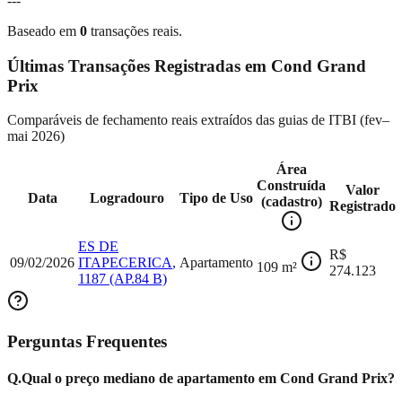
---
Baseado em
0
transações reais.
Últimas Transações Registradas em
Cond Grand
Prix
Comparáveis de fechamento reais extraídos das guias de ITBI (
fev–
mai 2026
)
Área
Construída
Valor
Data
Logradouro
Tipo de Uso
(cadastro)
Registrado
ES DE
R$
09/02/2026
ITAPECERICA
,
Apartamento
109
m²
274.123
1187
(AP.84 B)
Perguntas Frequentes
Q.
Qual o preço mediano de apartamento em Cond Grand Prix?