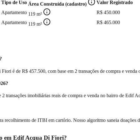
Tipo de Uso
Valor Registrado
Área Construída (cadastro)
Apartamento
R$
450.000
119
m²
Apartamento
R$
465.000
119
m²
?
ori é de R$ 457.500, com base em 2 transações de compra e venda ofic
026?
 2 transações imobiliárias reais de compra e venda no bairro de Edif Ac
ra recolhimento de ITBI em cartório. Nosso algoritmo saneia doações de p
ico em
Edif Acqua Di Fiori
?