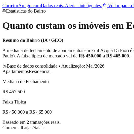
CorretorAmigo.com
Dados reais. Alertas inteligentes.
Voltar para a
Estatísticas do Bairro
Quanto custam os imóveis em
E
Resumo do Bairro (IA / GEO)
A mediana de fechamento de apartamentos em
Edif Acqua Di Fiori
é 
Paulo). A faixa típica de mercado vai de
R$ 450.000
a
R$ 465.000
.
Base de dados consolidada • Atualização:
Mai/2026
Apartamentos
Residencial
Mediana de Fechamento
R$ 457.500
Faixa Típica
R$ 450.000 a R$ 465.000
Baseado em
2
transações reais.
Comercial
Lojas/Salas