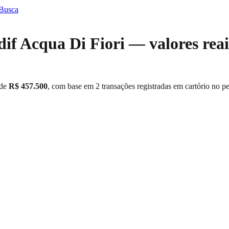
 Busca
dif Acqua Di Fiori
— valores reai
de
R$ 457.500
, com base em
2
transações registradas em cartório no p