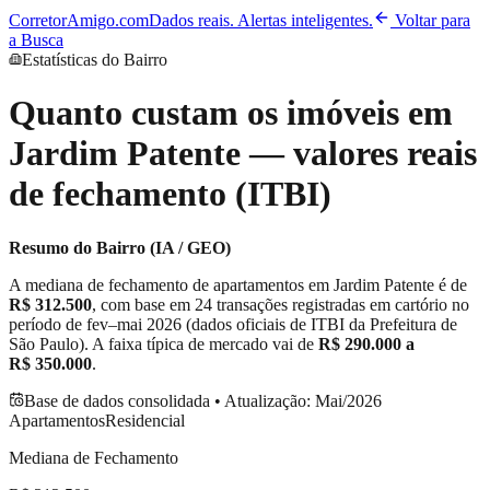
CorretorAmigo.com
Dados reais. Alertas inteligentes.
Voltar para
a Busca
Estatísticas do Bairro
Quanto custam os imóveis em
Jardim Patente
— valores reais
de fechamento (ITBI)
Resumo do Bairro (IA / GEO)
A mediana de fechamento de apartamentos em
Jardim Patente
é de
R$ 312.500
, com base em
24
transações registradas em cartório no
período de
fev–mai 2026
(dados oficiais de ITBI da Prefeitura de
São Paulo). A faixa típica de mercado vai de
R$ 290.000
a
R$ 350.000
.
Base de dados consolidada • Atualização:
Mai/2026
Apartamentos
Residencial
Mediana de Fechamento