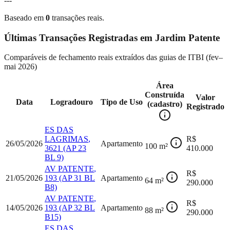
---
Baseado em
0
transações reais.
Últimas Transações Registradas em
Jardim Patente
Comparáveis de fechamento reais extraídos das guias de ITBI (
fev–
mai 2026
)
Área
Construída
Valor
Data
Logradouro
Tipo de Uso
(cadastro)
Registrado
ES DAS
LAGRIMAS
,
R$
26/05/2026
Apartamento
100
m²
3621
(AP 23
410.000
BL 9)
AV PATENTE
,
R$
21/05/2026
193
(AP 31 BL
Apartamento
64
m²
290.000
B8)
AV PATENTE
,
R$
14/05/2026
193
(AP 32 BL
Apartamento
88
m²
290.000
B15)
ES DAS