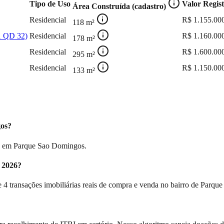
Tipo de Uso
Valor Regis
Área Construída (cadastro)
Residencial
R$
1.155.00
118
m²
 QD 32)
Residencial
R$
1.160.00
178
m²
Residencial
R$
1.600.00
295
m²
Residencial
R$
1.150.00
133
m²
gos?
as em Parque Sao Domingos.
 2026?
e 4 transações imobiliárias reais de compra e venda no bairro de Parq