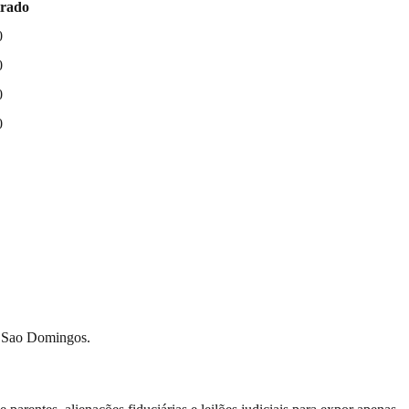
trado
0
0
0
0
ue Sao Domingos.