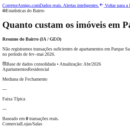
CorretorAmigo.com
Dados reais. Alertas inteligentes.
Voltar para a
Estatísticas do Bairro
Quanto custam os imóveis em
P
Resumo do Bairro (IA / GEO)
Não registramos transações suficientes de apartamentos em
Parque S
no período de
fev–mai 2026
.
Base de dados consolidada • Atualização:
Abr/2026
Apartamentos
Residencial
Mediana de Fechamento
---
Faixa Típica
---
Baseado em
0
transações reais.
Comercial
Lojas/Salas