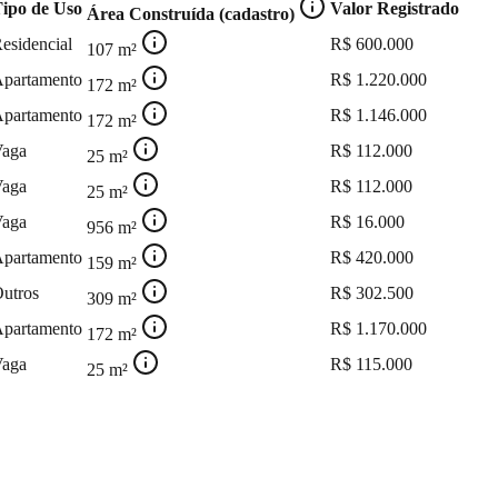
ipo de Uso
Valor Registrado
Área Construída (cadastro)
esidencial
R$
600.000
107
m²
partamento
R$
1.220.000
172
m²
partamento
R$
1.146.000
172
m²
aga
R$
112.000
25
m²
aga
R$
112.000
25
m²
aga
R$
16.000
956
m²
partamento
R$
420.000
159
m²
utros
R$
302.500
309
m²
partamento
R$
1.170.000
172
m²
aga
R$
115.000
25
m²