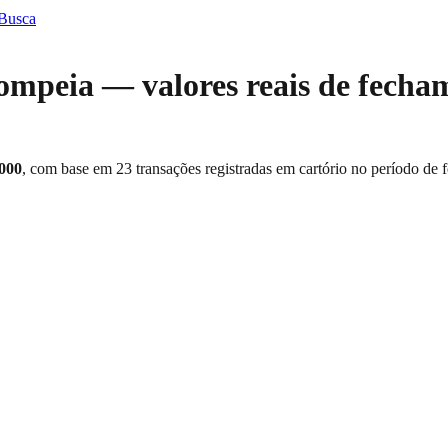
 Busca
ompeia
— valores reais de fecha
000
, com base em
23
transações registradas em cartório no período de