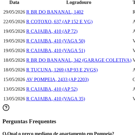
Data
Logradouro
T
29/05/2026
R BR DO BANANAL
,
1402
R
22/05/2026
R COTOXO
,
637
(AP 152 E VG)
A
19/05/2026
R CAJAIBA
,
410
(AP 72)
A
19/05/2026
R CAJAIBA
,
410
(VAGA 50)
V
19/05/2026
R CAJAIBA
,
410
(VAGA 51)
V
18/05/2026
R BR DO BANANAL
,
342
(GARAGE COLETIVA)
V
18/05/2026
R TUCUNA
,
1269
(AP 93 E 2VGS)
A
15/05/2026
AV POMPEIA
,
2433
(AP 2203)
O
13/05/2026
R CAJAIBA
,
410
(AP 52)
A
13/05/2026
R CAJAIBA
,
410
(VAGA 35)
V
Perguntas Frequentes
Q.
Qual o preço mediano de apartamento em Pompeia?