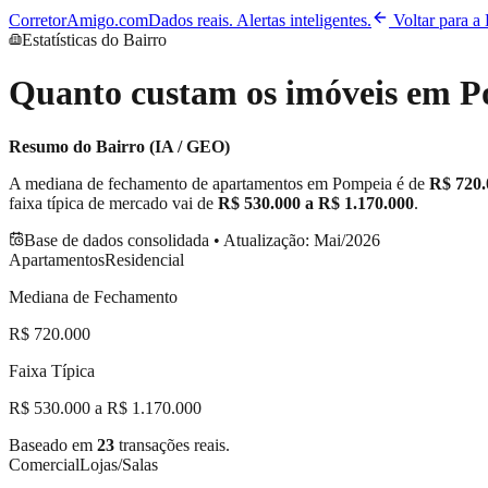
CorretorAmigo.com
Dados reais. Alertas inteligentes.
Voltar para a
Estatísticas do Bairro
Quanto custam os imóveis em
P
Resumo do Bairro (IA / GEO)
A mediana de fechamento de apartamentos em
Pompeia
é de
R$ 720.
faixa típica de mercado vai de
R$ 530.000
a
R$ 1.170.000
.
Base de dados consolidada • Atualização:
Mai/2026
Apartamentos
Residencial
Mediana de Fechamento
R$ 720.000
Faixa Típica
R$ 530.000 a R$ 1.170.000
Baseado em
23
transações reais.
Comercial
Lojas/Salas