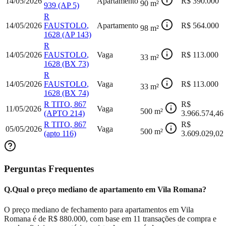
14/05/2026
Apartamento
R$
390.000
90
m²
939
(AP 5)
R
14/05/2026
FAUSTOLO
,
Apartamento
R$
564.000
98
m²
1628
(AP 143)
R
14/05/2026
FAUSTOLO
,
Vaga
R$
113.000
33
m²
1628
(BX 73)
R
14/05/2026
FAUSTOLO
,
Vaga
R$
113.000
33
m²
1628
(BX 74)
R TITO
,
867
R$
11/05/2026
Vaga
500
m²
(APTO 214)
3.966.574,46
R TITO
,
867
R$
05/05/2026
Vaga
500
m²
(apto 116)
3.609.029,02
Perguntas Frequentes
Q.
Qual o preço mediano de apartamento em Vila Romana?
O preço mediano de fechamento para apartamentos em Vila
Romana é de R$ 880.000, com base em 11 transações de compra e