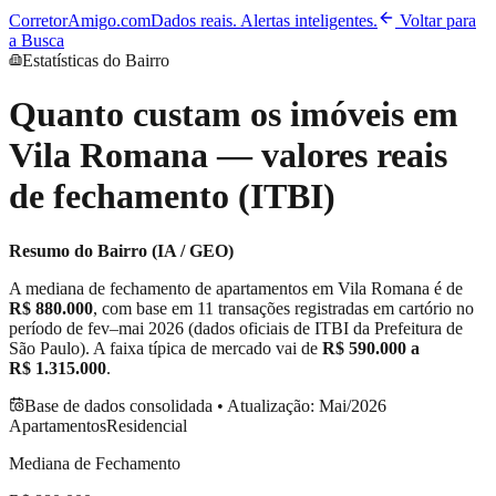
CorretorAmigo.com
Dados reais. Alertas inteligentes.
Voltar para
a Busca
Estatísticas do Bairro
Quanto custam os imóveis em
Vila Romana
— valores reais
de fechamento (ITBI)
Resumo do Bairro (IA / GEO)
A mediana de fechamento de apartamentos em
Vila Romana
é de
R$ 880.000
, com base em
11
transações registradas em cartório no
período de
fev–mai 2026
(dados oficiais de ITBI da Prefeitura de
São Paulo). A faixa típica de mercado vai de
R$ 590.000
a
R$ 1.315.000
.
Base de dados consolidada • Atualização:
Mai/2026
Apartamentos
Residencial
Mediana de Fechamento