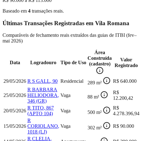
R$ 90.000 a R$ 113.000
Baseado em
4
transações reais.
Últimas Transações Registradas em
Vila Romana
Comparáveis de fechamento reais extraídos das guias de ITBI (
fev–
mai 2026
)
Área
Construída
Valor
Data
Logradouro
Tipo de Uso
(cadastro)
Registrado
29/05/2026
R S GALL
,
90
Residencial
R$
640.000
289
m²
R BARBARA
R$
25/05/2026
HELIODORA
,
Vaga
88
m²
12.200,42
346
(GR)
R TITO
,
867
R$
20/05/2026
Vaga
500
m²
(APTO 104)
4.278.396,94
R
15/05/2026
CORIOLANO
,
Vaga
R$
90.000
302
m²
1018
(LJ)
R CLELIA
,